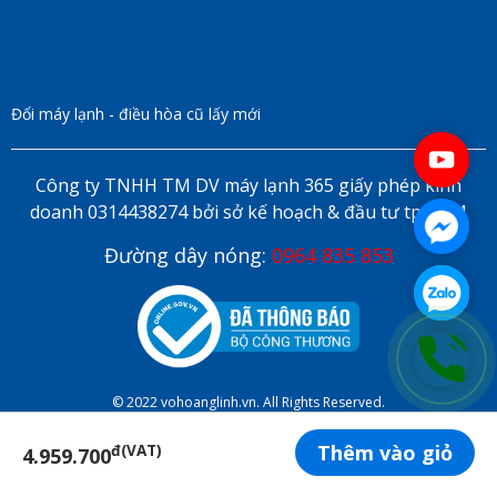
Đổi máy lạnh - điều hòa cũ lấy mới
Công ty TNHH TM DV máy lạnh 365 giấy phép kinh
doanh 0314438274 bởi sở kế hoạch & đầu tư tp HCM
Đường dây nóng:
0964 835 853
© 2022 vohoanglinh.vn. All Rights Reserved.
Thêm vào giỏ
đ(VAT)
4.959.700
ĐẶT LỊCH HẸN ONLINE