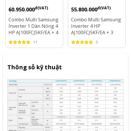
đ(VAT)
đ(VAT)
60.950.000
55.800.000
Combo Multi Samsung
Combo Multi Samsung
Inverter 1 Dàn Nóng 4
Inverter 4 HP
HP AJ100FCJ5KF/EA + 4
AJ100FCJ5KF/EA + 3
Dàn Lạnh 1 HP - 2 HP
Dàn Lạnh 1 HP - 1.5 HP
17
5
- 2.5 HP
Thông sỗ kỹ thuật