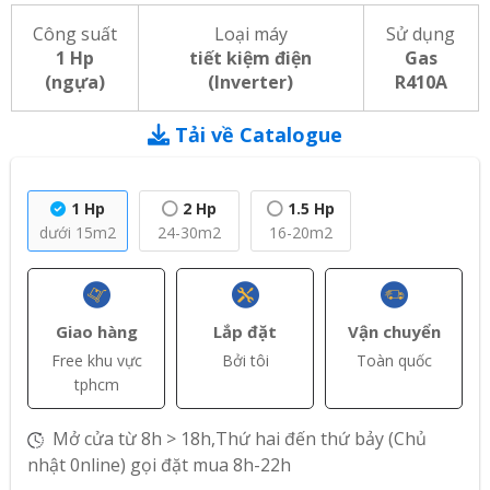
Công suất
Loại máy
Sử dụng
1 Hp
tiết kiệm điện
Gas
(ngựa)
(Inverter)
R410A
Tải về Catalogue
1 Hp
2 Hp
1.5 Hp
dưới 15m2
24-30m2
16-20m2
Giao hàng
Lắp đặt
Vận chuyển
Free khu vực
Bởi tôi
Toàn quốc
tphcm
Mở cửa từ 8h > 18h,Thứ hai đến thứ bảy (Chủ
nhật 0nline) gọi đặt mua 8h-22h