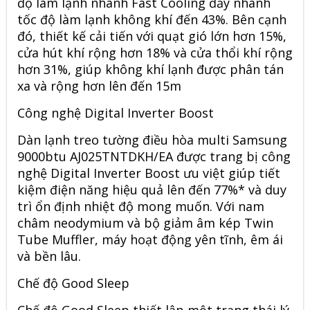
độ làm lạnh nhanh Fast Cooling đẩy nhanh
tốc độ làm lạnh không khí đến 43%. Bên cạnh
đó, thiết kế cải tiến với quạt gió lớn hơn 15%,
cửa hút khí rộng hơn 18% và cửa thổi khí rộng
hơn 31%, giúp không khí lạnh được phân tán
xa và rộng hơn lên đến 15m
Công nghệ Digital Inverter Boost
Dàn lạnh treo tường điều hòa
multi Samsung
9000btu
AJ025TNTDKH/EA
được trang bị công
nghệ Digital Inverter Boost ưu việt giúp tiết
kiệm điện năng hiệu quả lên đến 77%* và duy
trì ổn định nhiệt độ mong muốn. Với nam
châm neodymium và bộ giảm âm kép Twin
Tube Muffler, máy hoạt động yên tĩnh, êm ái
và bền lâu.
Chế độ
Good Sleep
Chế độ Good Sleep thiết lập một trạng thái lý