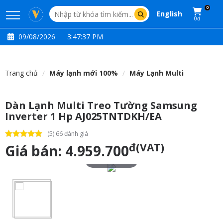
0
English
0đ
09/08/2026
3:47:37 PM
Trang chủ
Máy lạnh mới 100%
Máy Lạnh Multi
Dàn Lạnh Multi Treo Tường Samsung
Inverter 1 Hp AJ025TNTDKH/EA
(5) 66 đánh giá
đ(VAT)
Giá bán:
4.959.700
Touch to zoom