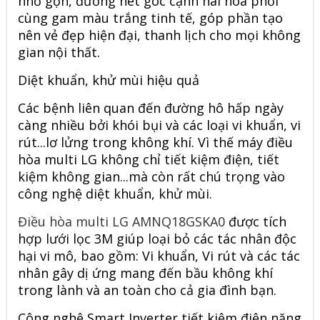
nhỏ gọn, đường nét góc cạnh hài hòa phối
cùng gam màu trắng tinh tế, góp phần tạo
nên vẻ đẹp hiện đại, thanh lịch cho mọi không
gian nội thất.
Diệt khuẩn, khử mùi hiệu quả
Các bệnh liên quan đến đường hô hấp ngày
càng nhiều bởi khói bụi và các loại vi khuẩn, vi
rút...lơ lửng trong không khí. Vì thế máy điều
hòa multi LG không chỉ tiết kiệm điện, tiết
kiệm không gian...mà còn rất chú trọng vào
công nghệ diệt khuẩn, khử mùi.
Điều hòa multi LG AMNQ18GSKA0
được tích
hợp lưới lọc 3M giúp loại bỏ các tác nhân độc
hại vi mô, bao gồm: Vi khuẩn, Vi rút và các tác
nhân gây dị ứng mang đến bầu không khí
trong lành và an toàn cho cả gia đình bạn.
Công nghệ Smart Inverter tiết kiệm điện năng