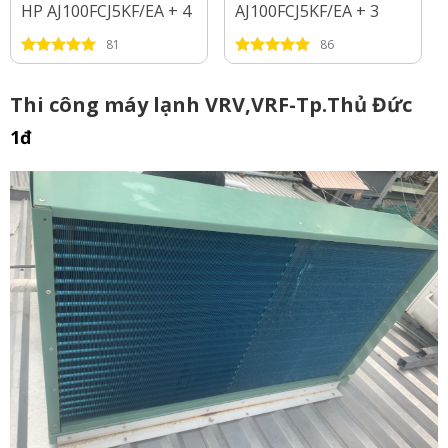
HP AJ100FCJ5KF/EA + 4
AJ100FCJ5KF/EA + 3
Dàn Lạnh 1 HP - 2 HP
Dàn Lạnh 1 HP - 1.5 HP
81
86
- 2.5 HP
Thi công máy lạnh VRV,VRF-Tp.Thủ Đức
1đ