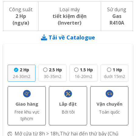
Công suất
Loại máy
Sử dụng
2 Hp
tiết kiệm điện
Gas
(ngựa)
(Inverter)
R410A
Tải về Catalogue
2 Hp
2.5 Hp
1.5 Hp
1 Hp
24-30m2
30-35m2
16-20m2
dưới 15m2
Giao hàng
Lắp đặt
Vận chuyển
Free khu vực
Bởi tôi
Toàn quốc
tphcm
Mở cửa từ 8h > 18h,Thứ hai đến thứ bảy (Chủ