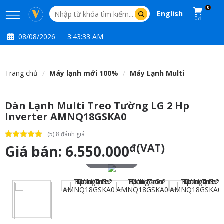
0
English
0đ
08/08/2026
3:43:34 AM
Trang chủ
Máy lạnh mới 100%
Máy Lạnh Multi
Dàn Lạnh Multi Treo Tường LG 2 Hp
Inverter AMNQ18GSKA0
(5) 8 đánh giá
đ(VAT)
Giá bán:
6.550.000
Touch to zoom