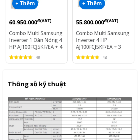
+ Thêm
+ Thêm
đ(VAT)
đ(VAT)
60.950.000
55.800.000
Combo Multi Samsung
Combo Multi Samsung
Inverter 1 Dàn Nóng 4
Inverter 4 HP
HP AJ100FCJ5KF/EA + 4
AJ100FCJ5KF/EA + 3
Dàn Lạnh 1 HP - 2 HP
Dàn Lạnh 1 HP - 1.5 HP
49
48
- 2.5 HP
Thông sỗ kỹ thuật