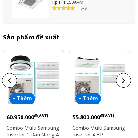
Hp FFFC50AVM
1679
Sản phẩm đề xuất
+ Thêm
+ Thêm
đ(VAT)
đ(VAT)
60.950.000
55.800.000
Combo Multi Samsung
Combo Multi Samsung
Inverter 1 Dàn Nóng 4
Inverter 4 HP