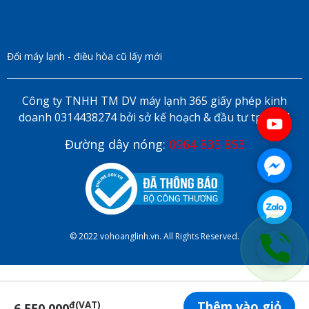
Đổi máy lạnh - điều hòa cũ lấy mới
Công ty TNHH TM DV máy lạnh 365 giấy phép kinh
doanh 0314438274 bởi sở kế hoạch & đầu tư tp HCM
Đường dây nóng:
0964 835 853
© 2022 vohoanglinh.vn. All Rights Reserved.
Thêm vào giỏ
đ(VAT)
6.550.000