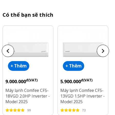
Có thể bạn sẽ thích
Xem tất cả bình luận(7 bình luận)
+ Thêm
+ Thêm
đ(VAT)
đ(VAT)
9.000.000
5.900.000
Máy lạnh Comfee CFS-
Máy lạnh Comfee CFS-
18VGD 2.0HP Inverter -
13VGD 1.5HP Inverter -
Model 2025
Model 2025
99
73