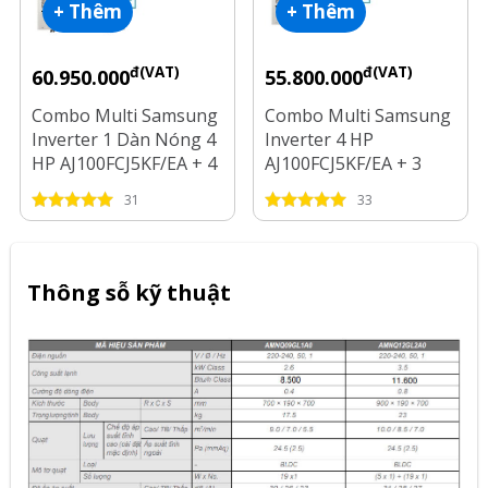
+ Thêm
+ Thêm
đ(VAT)
đ(VAT)
60.950.000
55.800.000
Combo Multi Samsung
Combo Multi Samsung
Inverter 1 Dàn Nóng 4
Inverter 4 HP
HP AJ100FCJ5KF/EA + 4
AJ100FCJ5KF/EA + 3
Dàn Lạnh 1 HP - 2 HP
Dàn Lạnh 1 HP - 1.5 HP
31
33
- 2.5 HP
Thông sỗ kỹ thuật