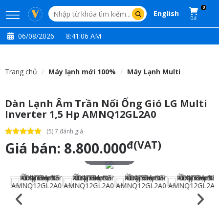
0
English
0đ
06/08/2026
8:41:07 AM
Trang chủ
Máy lạnh mới 100%
Máy Lạnh Multi
Dàn Lạnh Âm Trần Nối Ống Gió LG Multi
Inverter 1,5 Hp AMNQ12GL2A0
(5) 7 đánh giá
đ(VAT)
Giá bán:
8.800.000
Touch to zoom