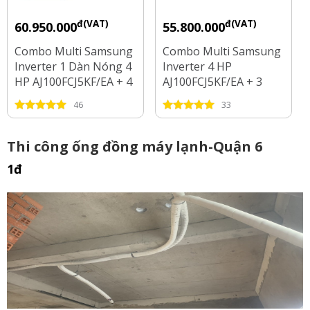
đ(VAT)
đ(VAT)
60.950.000
55.800.000
Combo Multi Samsung
Combo Multi Samsung
Inverter 1 Dàn Nóng 4
Inverter 4 HP
HP AJ100FCJ5KF/EA + 4
AJ100FCJ5KF/EA + 3
Dàn Lạnh 1 HP - 2 HP
Dàn Lạnh 1 HP - 1.5 HP
46
33
- 2.5 HP
Thi công ống đồng máy lạnh-Quận 6
1đ