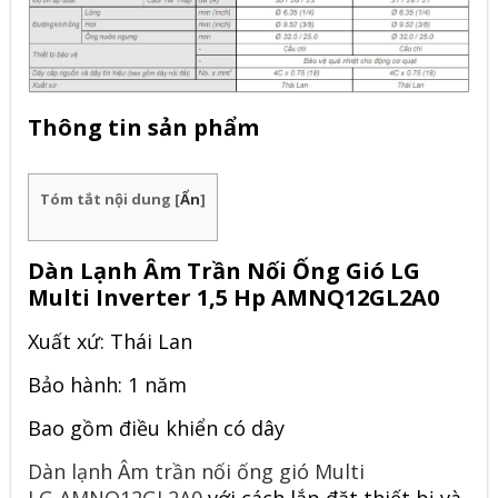
Thông tin sản phẩm
Tóm tắt nội dung
[
Ẩn
]
Dàn Lạnh Âm Trần Nối Ống Gió LG
Multi Inverter 1,5 Hp AMNQ12GL2A0
Xuất xứ: Thái Lan
Bảo hành: 1 năm
Bao gồm điều khiển có dây
Dàn lạnh Âm trần nối ống gió Multi
LG AMNQ12GL2A0
với cách lắp đặt thiết bị và