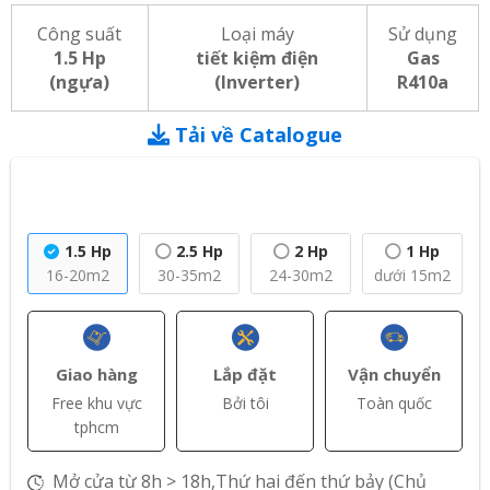
Công suất
Loại máy
Sử dụng
1.5 Hp
tiết kiệm điện
Gas
(ngựa)
(Inverter)
R410a
Tải về Catalogue
1.5 Hp
2.5 Hp
2 Hp
1 Hp
16-20m2
30-35m2
24-30m2
dưới 15m2
Giao hàng
Lắp đặt
Vận chuyển
Free khu vực
Bởi tôi
Toàn quốc
tphcm
Mở cửa từ 8h > 18h,Thứ hai đến thứ bảy (Chủ