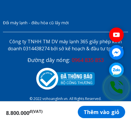
Đổi máy lạnh - điều hòa cũ lấy mới
Công ty TNHH TM DV máy lạnh 365 giấy phép kinh
doanh 0314438274 bởi sở kế hoạch & đầu tư tp HCM
Đường dây nóng:
0964 835 853
© 2022 vohoanglinh.vn. All Rights Reserved.
Thêm vào giỏ
đ(VAT)
8.800.000
ĐẶT LỊCH HẸN ONLINE