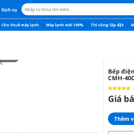
Dịch vụ
Cho thuê máy lạnh
Máy lạnh mới 100%
Thi công-lắp đặt
M
r to zoom
Bếp điệ
CMH-40
Giá b
Thêm v