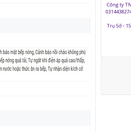
Công ty T
0314438274
Trụ Sở - 1