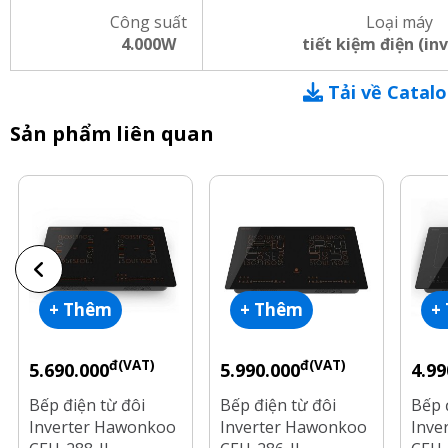
Công suất
Loại máy
4.000W
tiết kiệm điện (in
Tải về Catal
Sản phẩm liên quan
+ Thêm
+ Thêm
+
đ(VAT)
đ(VAT)
5.690.000
5.990.000
4.99
Bếp điện từ đôi
Bếp điện từ đôi
Bếp 
Inverter Hawonkoo
Inverter Hawonkoo
Inve