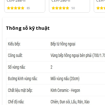
CEH-288-II
CEH-286-II
CEH-
85
50
Thông sỗ kỹ thuật