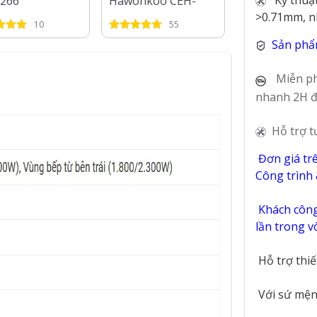
266
Hawonkoo CEH-
Teka HIC 732
263-IF
>0.71mm, n
10
55
46
Sản phẩ
Miễn ph
nhanh 2H đ
Hỗ trợ t
Đơn giá tr
Công trình
Khách công 
lần trong 
Hỗ trợ thi
Với sứ mệnh