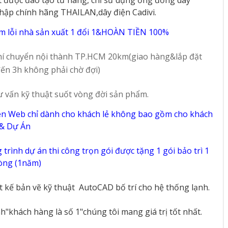
2S
MST BK
hập chính hãng THAILAN,dây điện Cadivi.
32
7
m lỗi nhà sản xuất 1 đổi 1&HOÀN TIỀN 100%
í chuyển nội thành TP.HCM 20km(giao hàng&lắp đặt
ến 3h không phải chờ đợi)
ư vấn kỹ thuật suốt vòng đời sản phẩm.
ên Web chỉ dành cho khách lẻ không bao gồm cho khách
 & Dự Án
trình dự án thi công trọn gói được tặng 1 gói bảo trì 1
vòng (1năm)
ết kế bản vẽ kỹ thuật
AutoCAD bố trí cho hệ thống lạnh.
"khách hàng là số 1"chúng tôi mang giá trị tốt nhất.