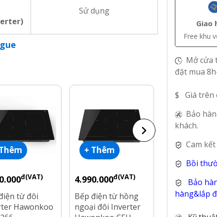
Sử dụng
verter)
Giao 
Free khu 
ogue
Mở cửa t
đặt mua 8h
$ Giá trên
Bảo hàn
khách.
Cam kết
 Thêm
+ Thêm
+ Thêm
Bồi thư
đ(VAT)
đ(VAT)
đ(V
0.000
4.990.000
4.500.000
Bảo hàn
hàng&lắp đặ
điện từ đôi
Bếp điện từ hồng
Bếp điện từ 
rter Hawonkoo
ngoại đôi Inverter
ngoại đôi lắp
Kỹ thuậ