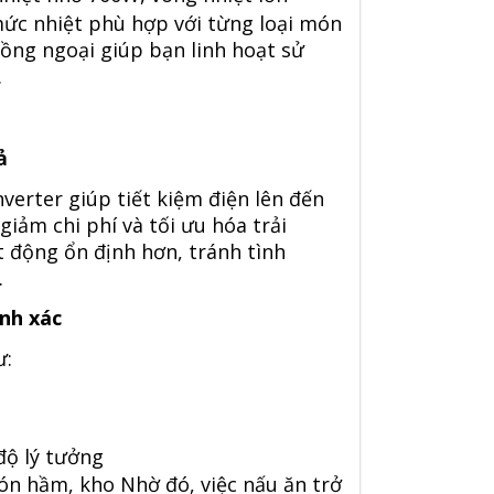
mức nhiệt phù hợp với từng loại món
ồng ngoại giúp bạn linh hoạt sử
.
ả
verter giúp tiết kiệm điện lên đến
ảm chi phí và tối ưu hóa trải
 động ổn định hơn, tránh tình
.
nh xác
ư:
độ lý tưởng
món hầm, kho Nhờ đó, việc nấu ăn trở