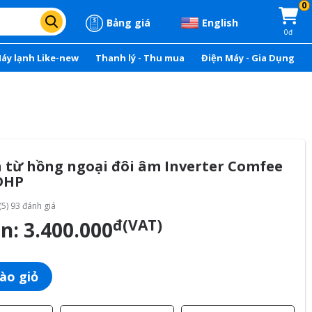
0
Bảng giá
English
0đ
áy lạnh Like-new
Thanh lý - Thu mua
Điện Máy - Gia Dụng
n từ hồng ngoại đôi âm Inverter Comfee
DHP
(5) 93 đánh giá
đ(VAT)
án:
3.400.000
ào giỏ