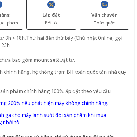
hàng
Lắp đặt
Vận chuyển
vực tphcm
Bởi tôi
Toàn quốc
ừ 8h > 18h,Thứ hai đến thứ bảy (Chủ nhật 0nline) gọi
-22h
 chưa bao gồm mount set&vật tư.
h chính hãng, hệ thống trạm BH toàn quốc tận nhà quý
 sản phẩm chính hãng 100%.lắp đặt theo yêu cầu
+ Thêm
+ Thêm
ờng 200% nếu phát hiện máy không chính hãng.
AT)
đ(VAT)
đ(VAT)
11.700.000
4.800.000
h ga cho máy lạnh suốt đời sản phẩm,khi mua
t bởi tôi.
hồng
Bếp điện từ đôi lắp
Bếp điện từ đôi lắp
 âm
âm Teka IZC 72610
âm Teka IBC 7320 S
t được đào tạo từ hãng, chỉ sử dụng ống đồng dày