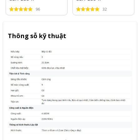
96
32
Thông sỗ kỹ thuật