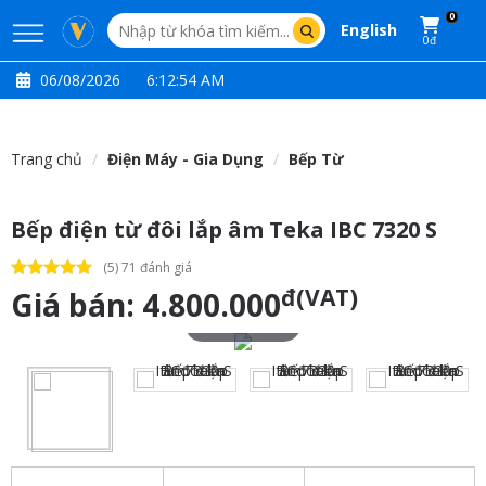
0
English
0đ
06/08/2026
6:12:55 AM
Trang chủ
Điện Máy - Gia Dụng
Bếp Từ
Bếp điện từ đôi lắp âm Teka IBC 7320 S
(5) 71 đánh giá
đ(VAT)
Giá bán:
4.800.000
Touch to zoom