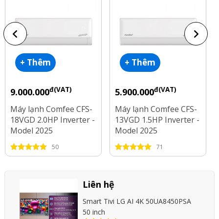
+ Thêm
+ Thêm
đ(VAT)
đ(VAT)
9.000.000
5.900.000
Máy lạnh Comfee CFS-
Máy lạnh Comfee CFS-
18VGD 2.0HP Inverter -
13VGD 1.5HP Inverter -
Model 2025
Model 2025
50
71
Liên hệ
Smart Tivi LG AI 4K 50UA8450PSA
50 inch