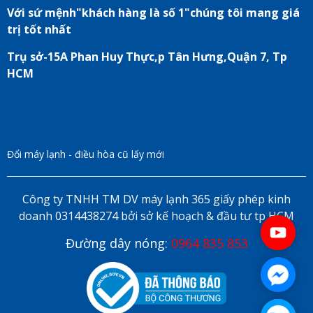
Với sứ mệnh"khách hàng là số 1"chúng tôi mang giá
trị tốt nhất
Trụ sở-15A Phan Huy Thực,p Tân Hưng,Quận 7, Tp
HCM
Đổi máy lạnh - điều hòa cũ lấy mới
Công ty TNHH TM DV máy lạnh 365 giấy phép kinh
doanh 0314438274 bởi sở kế hoạch & đầu tư tp HCM
Đường dây nóng:
0964 835 853