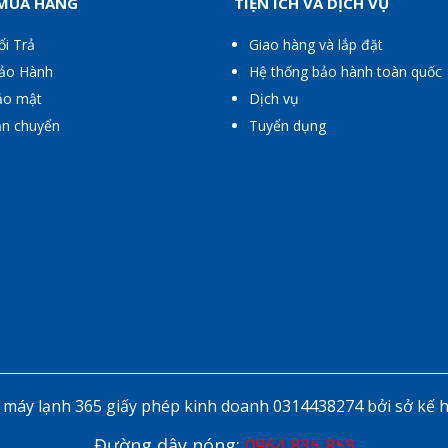
 MUA HÀNG
TIỆN ÍCH VÀ DỊCH VỤ
ổi Trả
Giao hàng và lắp đặt
Bảo Hành
Hệ thống bảo hành toàn quốc
ảo mật
Dịch vụ
ận chuyển
Tuyển dụng
áy lạnh 365 giấy phép kinh doanh 0314438274 bởi sở kế 
Đường dây nóng:
0964 835 853