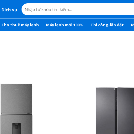
Dịch vụ
Cho thuê máy lạnh
Máy lạnh mới 100%
Thi công-lắp đặt
M