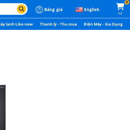
0
Bảng giá
English
0đ
áy lạnh Like-new
Thanh lý - Thu mua
Điện Máy - Gia Dụng