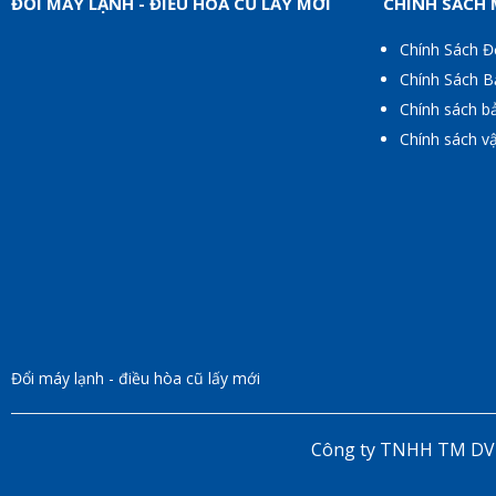
ĐỔI MÁY LẠNH - ĐIỀU HÒA CŨ LẤY MỚI
CHÍNH SÁCH
Chính Sách Đ
Chính Sách 
Chính sách b
Chính sách v
Đổi máy lạnh - điều hòa cũ lấy mới
Công ty TNHH TM DV m