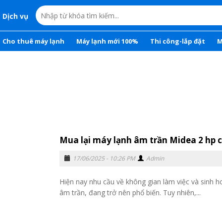
Dịch vụ
Cho thuê máy lạnh
Máy lạnh mới 100%
Thi công-lắp đặt
M
Mua lại máy lạnh âm trần Midea 2 hp c
17/06/2025 - 10:26 PM
Admin
Hiện nay nhu cầu về không gian làm việc và sinh ho
âm trần, đang trở nên phổ biến. Tuy nhiên,...