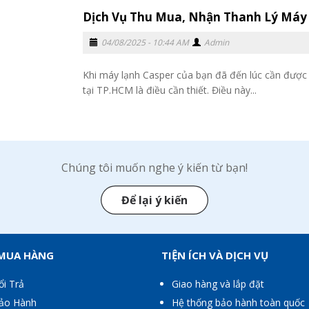
Dịch Vụ Thu Mua, Nhận Thanh Lý Máy 
04/08/2025 - 10:44 AM
Admin
Khi máy lạnh Casper của bạn đã đến lúc cần được 
tại TP.HCM là điều cần thiết. Điều này...
Chúng tôi muốn nghe ý kiến từ bạn!
Để lại ý kiến
 MUA HÀNG
TIỆN ÍCH VÀ DỊCH VỤ
ổi Trả
Giao hàng và lắp đặt
Bảo Hành
Hệ thống bảo hành toàn quốc