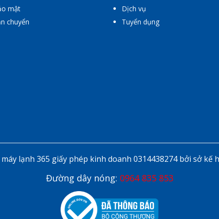
ảo mật
Dịch vụ
ận chuyển
Tuyển dụng
áy lạnh 365 giấy phép kinh doanh 0314438274 bởi sở kế 
Đường dây nóng:
0964 835 853