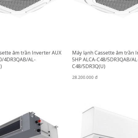
sette âm trần Inverter AUX
Máy lạnh Cassette âm trần I
0/4DR3QAB/AL-
5HP ALCA-C48/5DR3QAB/AL
)
C48/5DR3Q(U)
28.200.000 đ