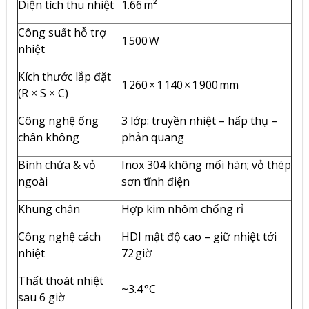
Diện tích thu nhiệt
1.66 m²
Công suất hỗ trợ
1 500 W
nhiệt
Kích thước lắp đặt
1 260 × 1 140 × 1 900 mm
(R × S × C)
Công nghệ ống
3 lớp: truyền nhiệt – hấp thụ –
chân không
phản quang
Bình chứa & vỏ
Inox 304 không mối hàn; vỏ thép
ngoài
sơn tĩnh điện
Khung chân
Hợp kim nhôm chống rỉ
Công nghệ cách
HDI mật độ cao – giữ nhiệt tới
nhiệt
72 giờ
Thất thoát nhiệt
~3.4 °C
sau 6 giờ