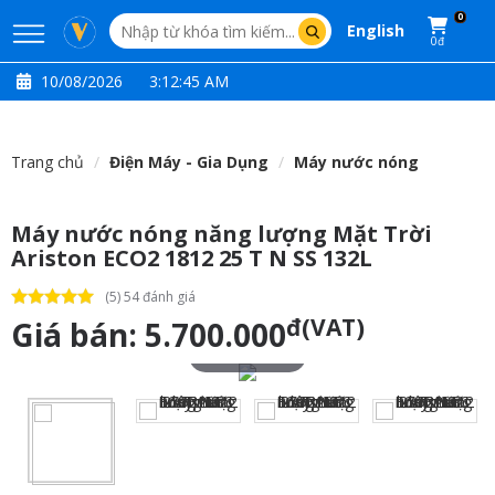
0
English
0đ
10/08/2026
3:12:46 AM
Trang chủ
Điện Máy - Gia Dụng
Máy nước nóng
Máy nước nóng năng lượng Mặt Trời
Ariston ECO2 1812 25 T N SS 132L
(5) 54 đánh giá
đ(VAT)
Giá bán:
5.700.000
Touch to zoom