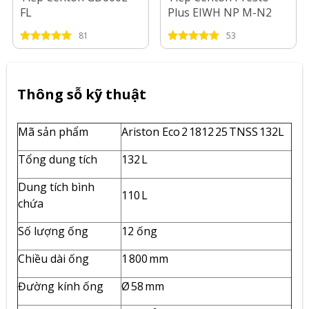
FL
Plus EIWH NP M-N2
4.5kW
81
53
Thông sỗ kỹ thuật
Mã sản phẩm
Ariston Eco 2 1812 25 TNSS 132L
Tổng dung tích
132 L
Dung tích bình
110 L
chứa
Số lượng ống
12 ống
Chiều dài ống
1 800 mm
Đường kính ống
Ø 58 mm