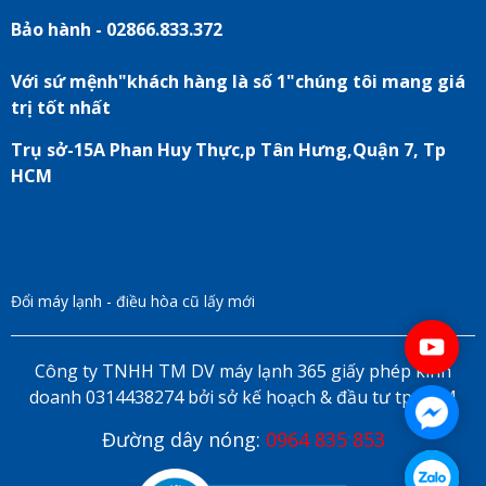
Bảo hành - 02866.833.372
Với sứ mệnh"khách hàng là số 1"chúng tôi mang giá
trị tốt nhất
Trụ sở-15A Phan Huy Thực,p Tân Hưng,Quận 7, Tp
HCM
Đổi máy lạnh - điều hòa cũ lấy mới
Công ty TNHH TM DV máy lạnh 365 giấy phép kinh
doanh 0314438274 bởi sở kế hoạch & đầu tư tp HCM
Đường dây nóng:
0964 835 853